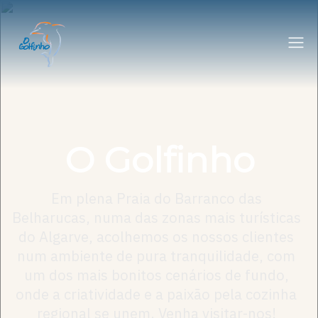
O Golfinho
Em plena Praia do Barranco das
Belharucas, numa das zonas mais turísticas
do Algarve, acolhemos os nossos clientes
num ambiente de pura tranquilidade, com
um dos mais bonitos cenários de fundo,
onde a criatividade e a paixão pela cozinha
regional se unem. Venha visitar-nos!