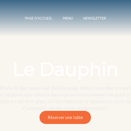
PAGE D'ACCUEIL
MENU
NEWSLETTER
Le Dauphin
 Praia do Barranco das Belharucas, dans l'une des zones l
accueillons nos clients dans un environnement de pure tra
ors en arrière-plan, où la créativité et la passion pour l
s'unissent. Venez nous rendre visite !
Réserver une table