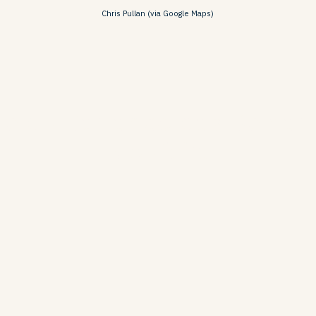
Chris Pullan (via Google Maps)
e du Barranco das Belhar
Albufeira