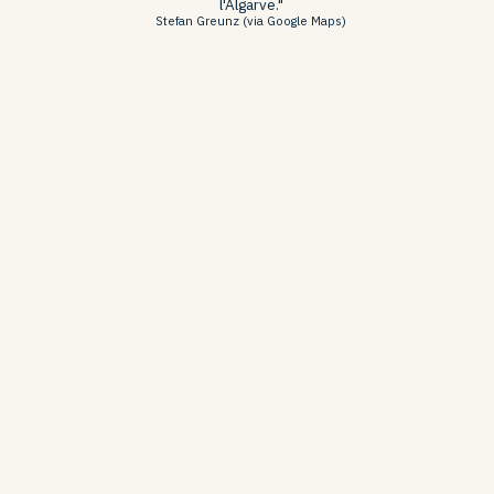
l'Algarve."
Stefan Greunz (via Google Maps)
Plag