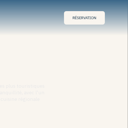
RÉSERVATION
es plus touristiques
nquillité, avec l'un
a cuisine régionale