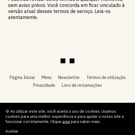
sem aviso prévio. Você concorda em ficar vinculado à
versão atual desses termos de serviço. Leia-os
atentamente.
Página Inicial
Menu
Newsletter
Termos de utilização
Privacidade
Livro de reclamações
Português
🍪 Ao utilizar este site, você aceita o uso de cookies. Usamos
cookies para uma melhor experiência e para ajudar o nosso site a
2026 © Todos os direitos reservados.
O Golfinho — Com tecnologia
funcionar corretamente. Clique
aqui
para saber mais.
Aceitar